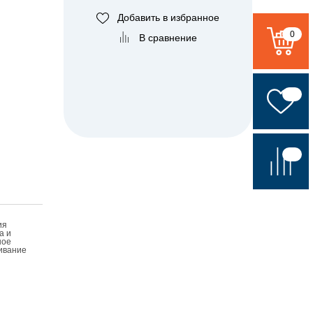
Добавить в избранное
0
В сравнение
ия
а и
ное
ивание