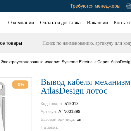
Требуются менеджеры
О компании
Оплата и доставка
Вакансии
Контак
се товары
Электроустановочные изделия Systeme Electric
Серия AtlasDesig
Вывод кабеля механизм
-5%
AtlasDesign лотос
Код товара:
519013
Артикул:
ATN001399
Базовая единица:
шт
На заказ: