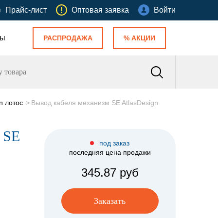
Прайс-лист
Оптовая заявка
Войти
ты
РАСПРОДАЖА
% АКЦИИ
n лотос
Вывод кабеля механизм SE AtlasDesign
 SE
под заказ
последняя цена продажи
345.87 руб
Заказать