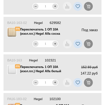
–
+
ВА10-163-02
Hegel
629582
-5%
Переключатель 1 ОП 10А
Под заказ
(изол.пл.) Hegel Alfa сосна
–
+
ВА10-163
Hegel
102321
-5%
Переключатель 1 ОП 10А
152.93 руб
(изол.пл.) Hegel Alfa белый
147.22 руб
–
+
РА16-183-02
Hegel
102100
-5%