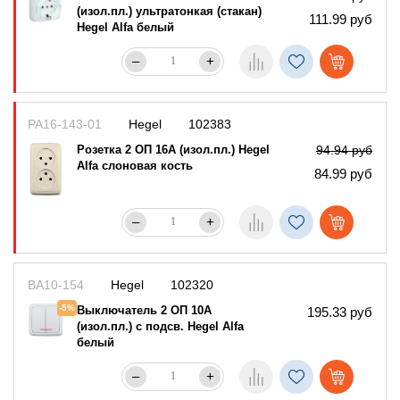
(изол.пл.) ультратонкая (стакан)
111.99 руб
Hegel Alfa белый
–
+
РА16-143-01
Hegel
102383
Розетка 2 ОП 16А (изол.пл.) Hegel
94.94 руб
Alfa слоновая кость
84.99 руб
–
+
ВА10-154
Hegel
102320
-5%
Выключатель 2 ОП 10А
195.33 руб
(изол.пл.) с подсв. Hegel Alfa
белый
–
+