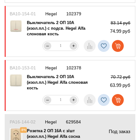
ВА10-154-01
Hegel
102379
Выключатель 2 ОП 10А
83.14 руб
(изол.пл.) с подсв. Hegel Alfa
74.99 руб
слоновая кость
–
+
ВА10-153-01
Hegel
102378
Выключатель 2 ОП 10А
70.72 руб
(изол.пл.) Hegel Alfa слоновая
63.99 руб
кость
–
+
РА16-144-02
Hegel
629584
-5%
Розетка 2 ОП 16А с з/шт
Под заказ
(изол.пл.) Hegel Alfa сосна