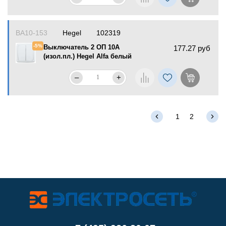
ВА10-153
Hegel
102319
-5%
Выключатель 2 ОП 10А
177.27 руб
(изол.пл.) Hegel Alfa белый
–
+
1
2