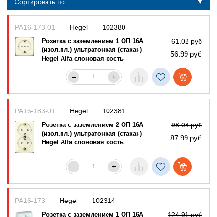
Сортировать по:
РА16-173-01
Hegel
102380
Розетка с заземлением 1 ОП 16А
61.02 руб
(изол.пл.) ультратонкая (стакан)
56.99 руб
Hegel Alfa слоновая кость
–
+
РА16-183-01
Hegel
102381
Розетка с заземлением 2 ОП 16А
98.08 руб
(изол.пл.) ультратонкая (стакан)
87.99 руб
Hegel Alfa слоновая кость
–
+
РА16-173
Hegel
102314
Розетка с заземлением 1 ОП 16А
124.91 руб