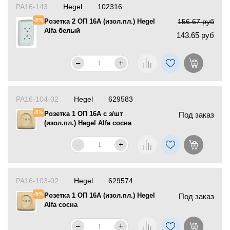
РА16-143
Hegel
102316
-5%
Розетка 2 ОП 16А (изол.пл.) Hegel
156.67 руб
Alfa белый
143.65 руб
–
+
РА16-104-02
Hegel
629583
-5%
Розетка 1 ОП 16А с з/шт
Под заказ
(изол.пл.) Hegel Alfa сосна
–
+
РА16-103-02
Hegel
629574
-5%
Розетка 1 ОП 16А (изол.пл.) Hegel
Под заказ
Alfa сосна
–
+