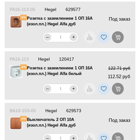
РА16-113-05
Hegel
629577
-5%
Розетка с заземлением 1 ОП 16А
Под заказ
(изол.пл.) Hegel Alfa дуб
–
+
РА16-113
Hegel
120417
-5%
Розетка с заземлением 1 ОП 16А
122.71 руб
(изол.пл.) Hegel Alfa белый
112.52 руб
–
+
ВА10-153-05
Hegel
629573
-5%
Выключатель 2 ОП 10А
Под заказ
(изол.пл.) Hegel Alfa дуб
–
+