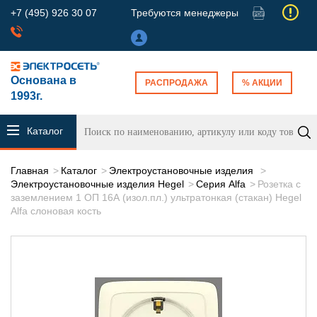
+7 (495) 926 30 07
Требуются менеджеры
Основана в
РАСПРОДАЖА
% АКЦИИ
1993г.
Каталог
продукции
Главная
Каталог
Электроустановочные изделия
Электроустановочные изделия Hegel
Серия Alfa
Розетка с
заземлением 1 ОП 16А (изол.пл.) ультратонкая (стакан) Hegel
Alfa слоновая кость