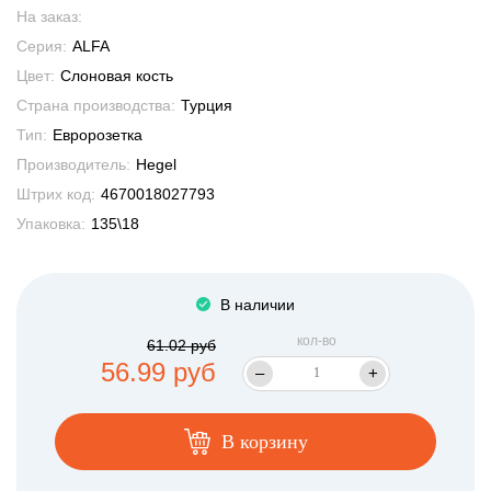
На заказ:
Серия:
ALFA
Цвет:
Слоновая кость
Страна производства:
Турция
Тип:
Евророзетка
Производитель:
Hegel
Штрих код:
4670018027793
Упаковка:
135\18
В наличии
кол-во
61.02 руб
56.99 руб
–
+
В корзину