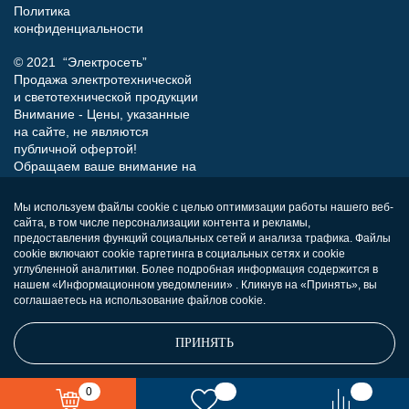
Политика
конфиденциальности
© 2021 “Электросеть”
Продажа электротехнической
и светотехнической продукции
Внимание - Цены, указанные
на сайте, не являются
публичной офертой!
Обращаем ваше внимание на
то, что данный интернет-сайт
носит исключительно
Мы используем файлы cookie с целью оптимизации работы нашего веб-
информационный характер и
сайта, в том числе персонализации контента и рекламы,
ни при каких условиях не
предоставления функций социальных сетей и анализа трафика. Файлы
является публичной офертой,
cookie включают cookie таргетинга в социальных сетях и cookie
определяемой положениями
углубленной аналитики. Более подробная информация содержится в
нашем «Информационном уведомлении» . Кликнув на «Принять», вы
Статьи 437 (п.2) Гражданского
соглашаетесь на использование файлов cookie.
кодекса РФ.
ПРИНЯТЬ
0