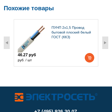
Похожие товары
ПУНП 2х1,5 Провод
бытовой плоский белый
ГОСТ (ККЗ)
46.27 руб
7
руб. / шт
р
+7 (495) 926 30 07