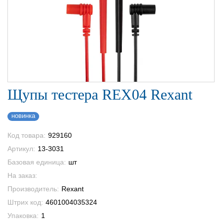
Щупы тестера REX04 Rexant
новинка
Код товара:
929160
Артикул:
13-3031
Базовая единица:
шт
На заказ:
Производитель:
Rexant
Штрих код:
4601004035324
Упаковка:
1