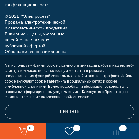
конфиденциальности
© 2021 “Электросеть”
Продажа электротехнической
и светотехнической продукции
Внимание - Цены, указанные
на сайте, не являются
публичной офертой!
Обращаем ваше внимание на
то, что данный интернет-сайт
носит исключительно
Мы используем файлы cookie с целью оптимизации работы нашего веб-
информационный характер и
сайта, в том числе персонализации контента и рекламы,
ни при каких условиях не
предоставления функций социальных сетей и анализа трафика. Файлы
является публичной офертой,
cookie включают cookie таргетинга в социальных сетях и cookie
определяемой положениями
углубленной аналитики. Более подробная информация содержится в
нашем «Информационном уведомлении» . Кликнув на «Принять», вы
Статьи 437 (п.2) Гражданского
соглашаетесь на использование файлов cookie.
кодекса РФ.
ПРИНЯТЬ
0