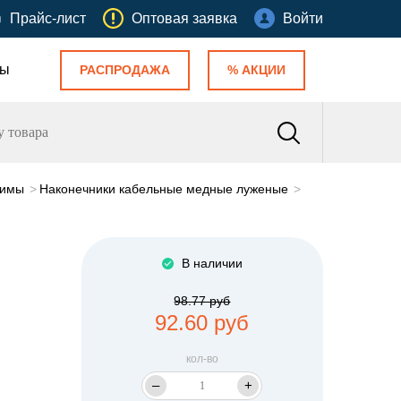
Прайс-лист
Оптовая заявка
Войти
ты
РАСПРОДАЖА
% АКЦИИ
жимы
Наконечники кабельные медные луженые
В наличии
98.77 руб
92.60 руб
кол-во
–
+