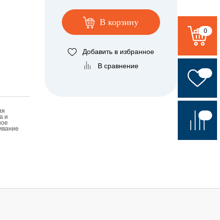
В корзину
0
Добавить в избранное
В сравнение
ия
а и
ное
ивание