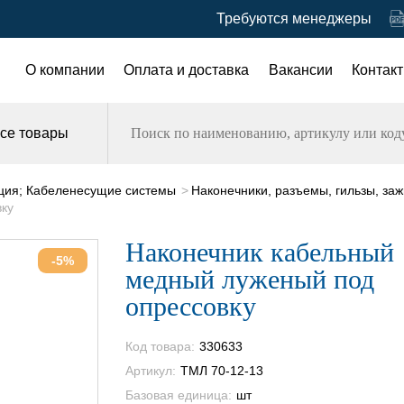
Требуются менеджеры
О компании
Оплата и доставка
Вакансии
Контак
се товары
ция; Кабеленесущие системы
Наконечники, разъемы, гильзы, за
ку
Наконечник кабельный
-5%
медный луженый под
опрессовку
Код товара:
330633
Артикул:
ТМЛ 70-12-13
Базовая единица:
шт