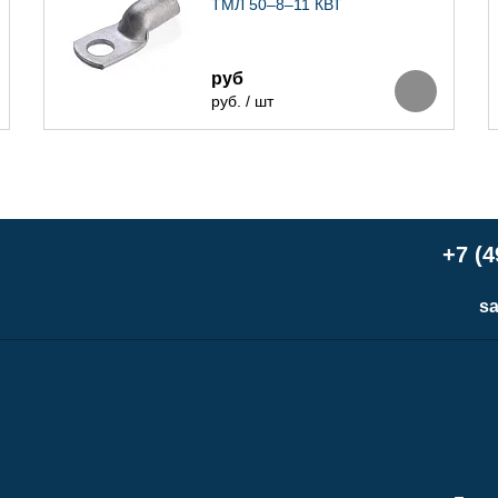
ТМЛ 50–8–11 КВТ
руб
руб. / шт
+7 (4
sa