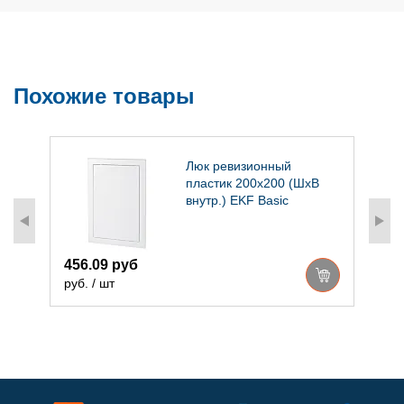
Похожие товары
л
Люк ревизионный
пластик 200х200 (ШхВ
внутр.) EKF Basic
456.09 руб
1
руб. / шт
р