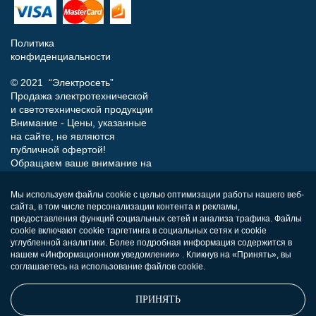
Политика
конфиденциальности
© 2021 “Электросеть”
Продажа электротехнической
и светотехнической продукции
Внимание - Цены, указанные
на сайте, не являются
публичной офертой!
Обращаем ваше внимание на
то, что данный интернет-сайт
носит исключительно
Мы используем файлы cookie с целью оптимизации работы нашего веб-
информационный характер и
сайта, в том числе персонализации контента и рекламы,
ни при каких условиях не
предоставления функций социальных сетей и анализа трафика. Файлы
является публичной офертой,
cookie включают cookie таргетинга в социальных сетях и cookie
определяемой положениями
углубленной аналитики. Более подробная информация содержится в
нашем «Информационном уведомлении» . Кликнув на «Принять», вы
Статьи 437 (п.2) Гражданского
соглашаетесь на использование файлов cookie.
кодекса РФ.
ПРИНЯТЬ