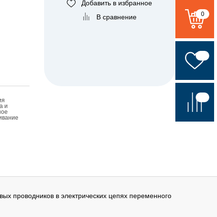
Добавить в избранное
0
В сравнение
ия
а и
ное
ивание
ых проводников в электрических цепях переменного