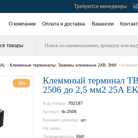
Требуются менеджеры
О компании
Оплата и доставка
Вакансии
Контак
се товары
ВА)
Клеммные терминалы; Зажимы клеммные JXB; ЗНИ
Клеммны
Клеммный терминал TB
-5%
2506 до 2,5 мм2 25A E
Код товара:
702187
Артикул:
tb-2506
Базовая единица:
шт
На заказ:
Производитель:
EKF