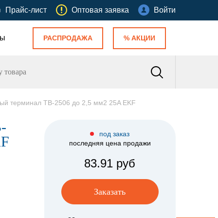
Прайс-лист
Оптовая заявка
Войти
ты
РАСПРОДАЖА
% АКЦИИ
й терминал TB-2506 до 2,5 мм2 25A EKF
-
под заказ
KF
последняя цена продажи
83.91 руб
Заказать