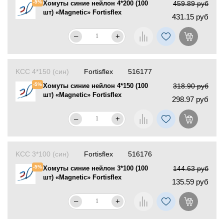
-5%
Хомуты синие нейлон 4*200 (100
459.89 руб
шт) «Magnetic» Fortisflex
431.15 руб
–
+
KCC 4*150 (син)
Fortisflex
516177
-5%
Хомуты синие нейлон 4*150 (100
318.90 руб
шт) «Magnetic» Fortisflex
298.97 руб
–
+
KCC 3*100 (син)
Fortisflex
516176
-5%
Хомуты синие нейлон 3*100 (100
144.63 руб
шт) «Magnetic» Fortisflex
135.59 руб
–
+