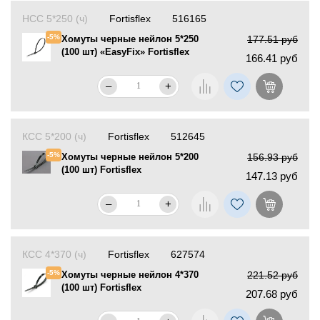
НСС 5*250 (ч)
Fortisflex
516165
-5%
Хомуты черные нейлон 5*250
177.51 руб
(100 шт) «EasyFix» Fortisflex
166.41 руб
–
+
КСС 5*200 (ч)
Fortisflex
512645
-5%
Хомуты черные нейлон 5*200
156.93 руб
(100 шт) Fortisflex
147.13 руб
–
+
КСС 4*370 (ч)
Fortisflex
627574
-5%
Хомуты черные нейлон 4*370
221.52 руб
(100 шт) Fortisflex
207.68 руб