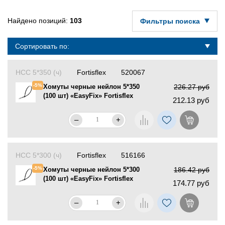
Найдено позиций:
103
Фильтры поиска
Сортировать по:
НСС 5*350 (ч)
Fortisflex
520067
-5%
Хомуты черные нейлон 5*350
226.27 руб
(100 шт) «EasyFix» Fortisflex
212.13 руб
–
+
НСС 5*300 (ч)
Fortisflex
516166
-5%
Хомуты черные нейлон 5*300
186.42 руб
(100 шт) «EasyFix» Fortisflex
174.77 руб
–
+