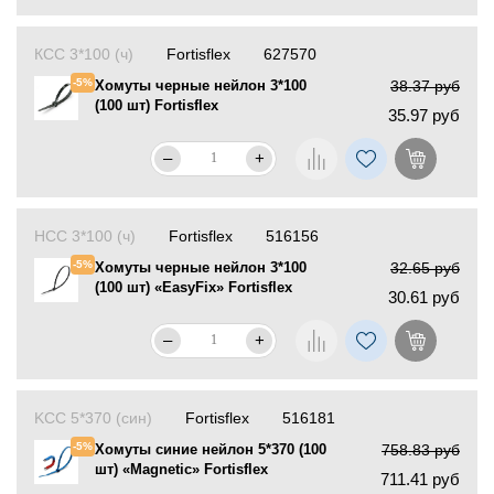
КСС 3*100 (ч)
Fortisflex
627570
-5%
Хомуты черные нейлон 3*100
38.37 руб
(100 шт) Fortisflex
35.97 руб
–
+
НСС 3*100 (ч)
Fortisflex
516156
-5%
Хомуты черные нейлон 3*100
32.65 руб
(100 шт) «EasyFix» Fortisflex
30.61 руб
–
+
KCC 5*370 (син)
Fortisflex
516181
-5%
Хомуты синие нейлон 5*370 (100
758.83 руб
шт) «Magnetic» Fortisflex
711.41 руб