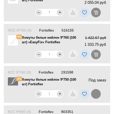
шт) Fortisflex
2 055.04 руб
–
+
НСС 9*760 (б)
Fortisflex
516155
-5%
Хомуты белые нейлон 9*760 (100
1 422.67 руб
шт) «EasyFix» Fortisflex
1 333.75 руб
–
+
КСС 9*760 (б)
Fortisflex
191598
-5%
Хомуты белые нейлон 9*750 (100
Под заказ
шт) Fortisflex
–
+
КСС 9*650 (б)
Fortisflex
903351