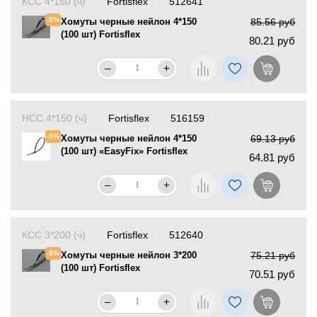
КСС 4*150 (ч)
Fortisflex
512641
-5%
Хомуты черные нейлон 4*150
85.56 руб
(100 шт) Fortisflex
80.21 руб
–
+
НСС 4*150 (ч)
Fortisflex
516159
-5%
Хомуты черные нейлон 4*150
69.13 руб
(100 шт) «EasyFix» Fortisflex
64.81 руб
–
+
КСС 3*200 (ч)
Fortisflex
512640
-5%
Хомуты черные нейлон 3*200
75.21 руб
(100 шт) Fortisflex
70.51 руб
–
+