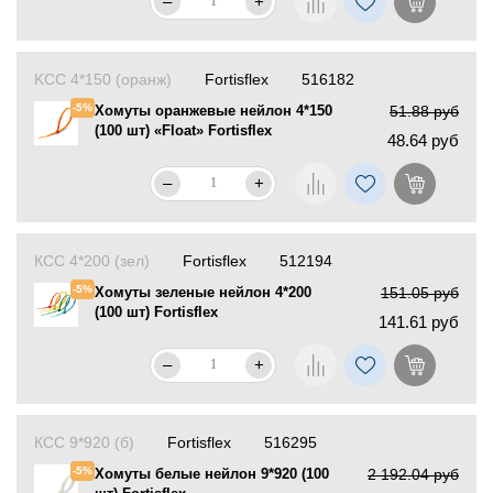
–
+
KCC 4*150 (оранж)
Fortisflex
516182
-5%
Хомуты оранжевые нейлон 4*150
51.88 руб
(100 шт) «Float» Fortisflex
48.64 руб
–
+
КСС 4*200 (зел)
Fortisflex
512194
-5%
Хомуты зеленые нейлон 4*200
151.05 руб
(100 шт) Fortisflex
141.61 руб
–
+
КСС 9*920 (б)
Fortisflex
516295
-5%
Хомуты белые нейлон 9*920 (100
2 192.04 руб