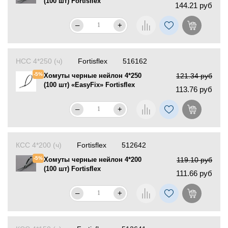
(100 шт) Fortisflex
144.21 руб
–
+
НСС 4*250 (ч)
Fortisflex
516162
-5%
Хомуты черные нейлон 4*250
121.34 руб
(100 шт) «EasyFix» Fortisflex
113.76 руб
–
+
КСС 4*200 (ч)
Fortisflex
512642
-5%
Хомуты черные нейлон 4*200
119.10 руб
(100 шт) Fortisflex
111.66 руб
–
+