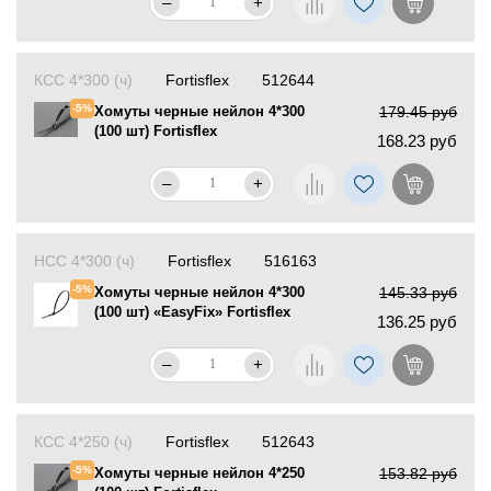
–
+
КСС 4*300 (ч)
Fortisflex
512644
-5%
Хомуты черные нейлон 4*300
179.45 руб
(100 шт) Fortisflex
168.23 руб
–
+
НСС 4*300 (ч)
Fortisflex
516163
-5%
Хомуты черные нейлон 4*300
145.33 руб
(100 шт) «EasyFix» Fortisflex
136.25 руб
–
+
КСС 4*250 (ч)
Fortisflex
512643
-5%
Хомуты черные нейлон 4*250
153.82 руб