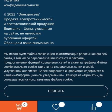
Политика
конфиденциальности
© 2021 “Электросеть”
Продажа электротехнической
и светотехнической продукции
Внимание - Цены, указанные
на сайте, не являются
публичной офертой!
Обращаем ваше внимание на
то, что данный интернет-сайт
носит исключительно
Мы используем файлы cookie с целью оптимизации работы нашего веб-
информационный характер и
сайта, в том числе персонализации контента и рекламы,
ни при каких условиях не
предоставления функций социальных сетей и анализа трафика. Файлы
является публичной офертой,
cookie включают cookie таргетинга в социальных сетях и cookie
определяемой положениями
углубленной аналитики. Более подробная информация содержится в
нашем «Информационном уведомлении» . Кликнув на «Принять», вы
Статьи 437 (п.2) Гражданского
соглашаетесь на использование файлов cookie.
кодекса РФ.
ПРИНЯТЬ
0