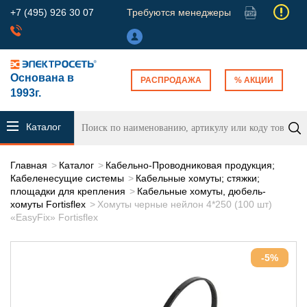
+7 (495) 926 30 07
Требуются менеджеры
Основана в
РАСПРОДАЖА
% АКЦИИ
1993г.
Каталог
продукции
Главная
Каталог
Кабельно-Проводниковая продукция;
Кабеленесущие системы
Кабельные хомуты; стяжки;
площадки для крепления
Кабельные хомуты, дюбель-
хомуты Fortisflex
Хомуты черные нейлон 4*250 (100 шт)
«EasyFix» Fortisflex
-5%