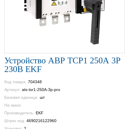
Устройство АВР ТСР1 250А 3Р
230В EKF
Код товара:
704348
Артикул:
ats-tsr1-250A-3p-pro
Базовая единица:
шт
На заказ:
Производитель:
EKF
Штрих код:
4690216122960
Упаковка:
2