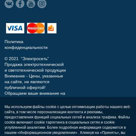
Политика
конфиденциальности
© 2021 “Электросеть”
Продажа электротехнической
и светотехнической продукции
Внимание - Цены, указанные
на сайте, не являются
публичной офертой!
Обращаем ваше внимание на
то, что данный интернет-сайт
носит исключительно
Мы используем файлы cookie с целью оптимизации работы нашего веб-
информационный характер и
сайта, в том числе персонализации контента и рекламы,
ни при каких условиях не
предоставления функций социальных сетей и анализа трафика. Файлы
является публичной офертой,
cookie включают cookie таргетинга в социальных сетях и cookie
определяемой положениями
углубленной аналитики. Более подробная информация содержится в
нашем «Информационном уведомлении» . Кликнув на «Принять», вы
Статьи 437 (п.2) Гражданского