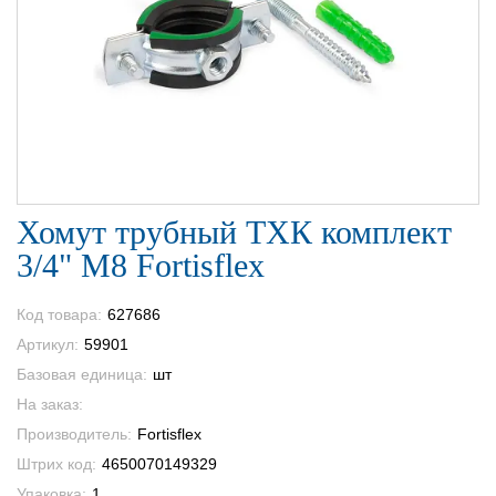
Хомут трубный ТХК комплект
3/4" М8 Fortisflex
Код товара:
627686
Артикул:
59901
Базовая единица:
шт
На заказ:
Производитель:
Fortisflex
Штрих код:
4650070149329
Упаковка:
1