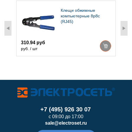
с
Клещи обжимные
компьютерные 8р8с
(RJ45)
310.94 руб
8
руб. / шт
р
+7 (495) 926 30 07
с 09:00 до 17:00
sale@electroset.ru