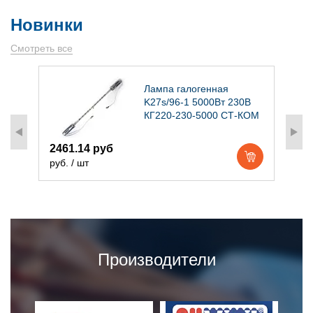
Новинки
Смотреть все
)
Лампа галогенная
K27s/96-1 5000Вт 230В
КГ220-230-5000 СТ-КОМ
2461.14 руб
1
руб. / шт
р
Производители