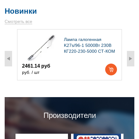
Новинки
Смотреть все
)
Лампа галогенная
K27s/96-1 5000Вт 230В
КГ220-230-5000 СТ-КОМ
2461.14 руб
1
руб. / шт
р
Производители