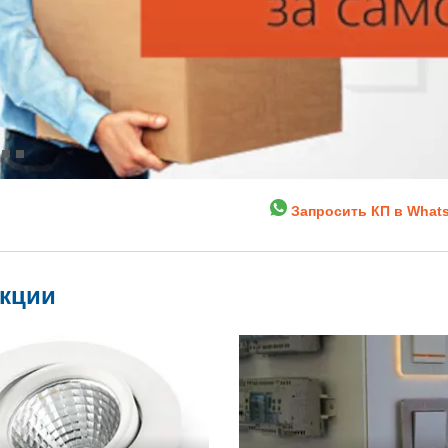
Запросить КП в What
укции