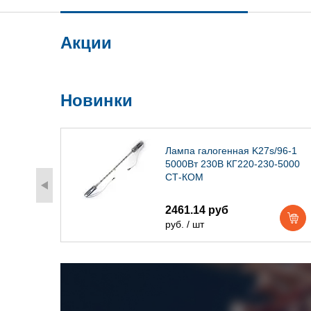
Акции
Новинки
) IP54
Лампа галогенная K27s/96-1
5000Вт 230В КГ220-230-5000
СТ-КОМ
2461.14 руб
руб. / шт