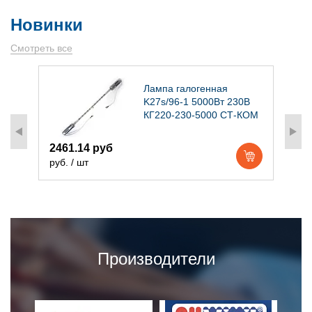
Новинки
Смотреть все
)
Лампа галогенная
K27s/96-1 5000Вт 230В
КГ220-230-5000 СТ-КОМ
2461.14 руб
1
руб. / шт
р
Производители