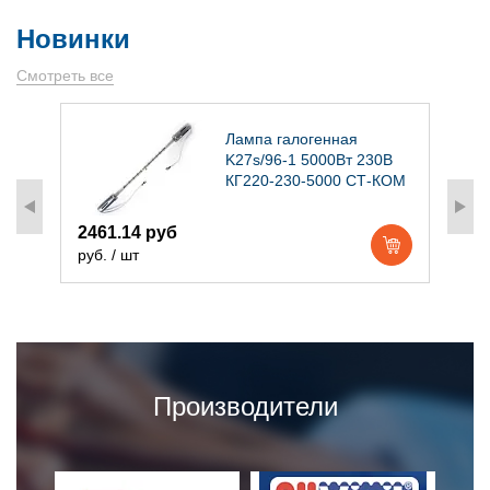
Новинки
Смотреть все
)
Лампа галогенная
K27s/96-1 5000Вт 230В
КГ220-230-5000 СТ-КОМ
2461.14 руб
1
руб. / шт
р
Производители