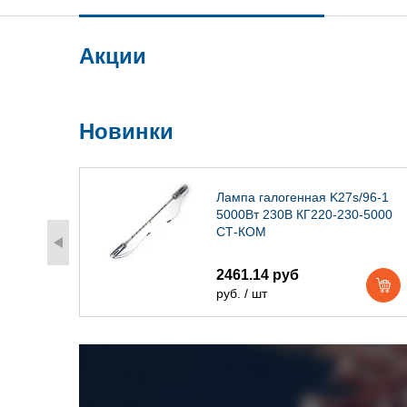
Акции
Новинки
) IP54
Лампа галогенная K27s/96-1
5000Вт 230В КГ220-230-5000
СТ-КОМ
2461.14 руб
руб. / шт