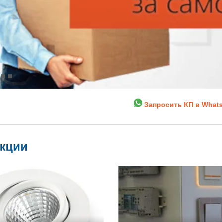
Запросить КП в What
укции