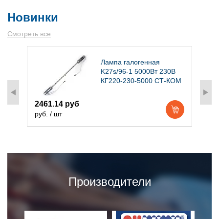
Новинки
Смотреть все
)
Лампа галогенная
K27s/96-1 5000Вт 230В
КГ220-230-5000 СТ-КОМ
2461.14 руб
1
руб. / шт
р
Производители