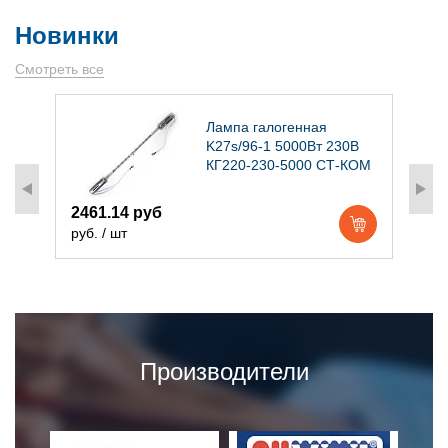
Новинки
Смотреть все
)
Лампа галогенная
K27s/96-1 5000Вт 230В
КГ220-230-5000 СТ-КОМ
2461.14 руб
1
руб. / шт
р
Производители