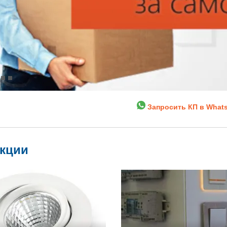
Запросить КП в What
укции