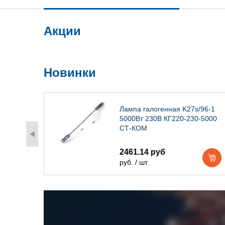
Акции
Новинки
) IP54
Лампа галогенная K27s/96-1
5000Вт 230В КГ220-230-5000
СТ-КОМ
2461.14 руб
руб. / шт