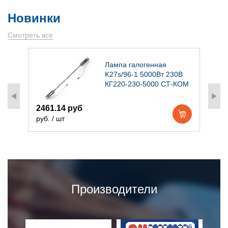
Новинки
Смотреть все
)
Лампа галогенная
K27s/96-1 5000Вт 230В
КГ220-230-5000 СТ-КОМ
2461.14 руб
1
руб. / шт
р
Производители