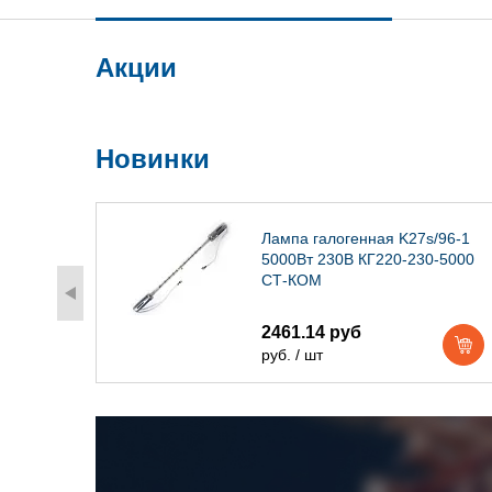
Акции
Новинки
) IP54
Лампа галогенная K27s/96-1
5000Вт 230В КГ220-230-5000
СТ-КОМ
2461.14 руб
руб. / шт