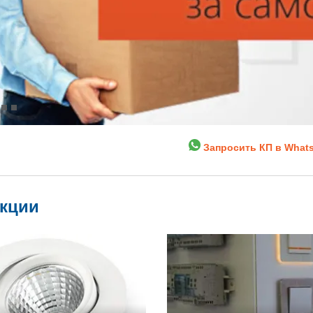
Запросить КП в What
укции