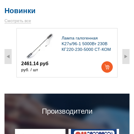
Новинки
Смотреть все
)
Лампа галогенная
K27s/96-1 5000Вт 230В
КГ220-230-5000 СТ-КОМ
2461.14 руб
1
руб. / шт
р
Производители