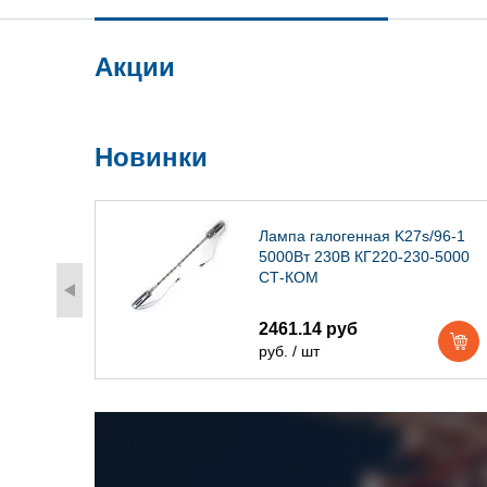
Акции
Новинки
) IP54
Лампа галогенная K27s/96-1
5000Вт 230В КГ220-230-5000
СТ-КОМ
2461.14 руб
руб. / шт