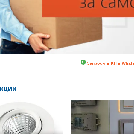
Запросить КП в What
укции