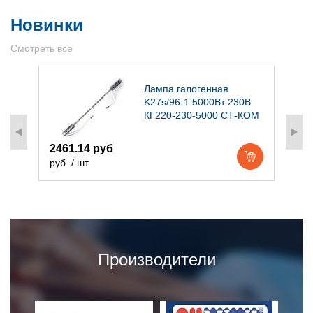
Новинки
Смотреть все
)
Лампа галогенная
K27s/96-1 5000Вт 230В
КГ220-230-5000 СТ-КОМ
2461.14 руб
1
руб. / шт
р
Производители