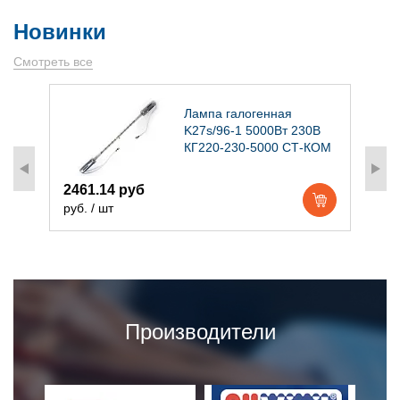
Новинки
Смотреть все
)
Лампа галогенная
K27s/96-1 5000Вт 230В
КГ220-230-5000 СТ-КОМ
2461.14 руб
1
руб. / шт
р
Производители