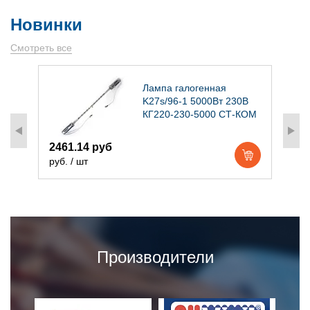
Новинки
Смотреть все
)
Лампа галогенная
K27s/96-1 5000Вт 230В
КГ220-230-5000 СТ-КОМ
2461.14 руб
1
руб. / шт
р
Производители