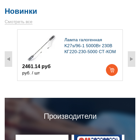
Новинки
Смотреть все
)
Лампа галогенная
K27s/96-1 5000Вт 230В
КГ220-230-5000 СТ-КОМ
2461.14 руб
1
руб. / шт
р
Производители