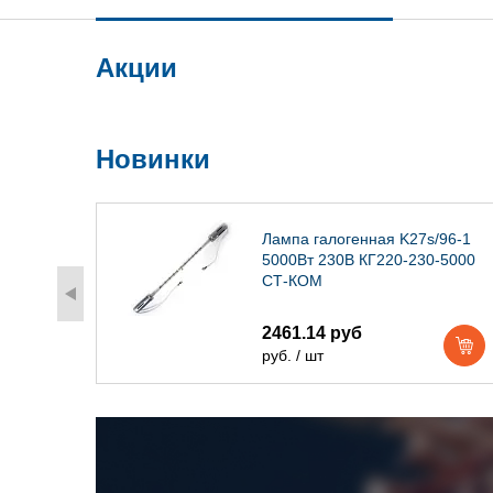
Акции
Новинки
) IP54
Лампа галогенная K27s/96-1
5000Вт 230В КГ220-230-5000
СТ-КОМ
2461.14 руб
руб. / шт