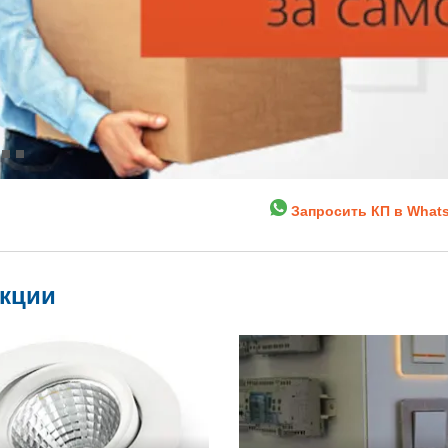
Запросить КП в What
укции