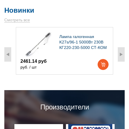
Новинки
Смотреть все
)
Лампа галогенная
K27s/96-1 5000Вт 230В
КГ220-230-5000 СТ-КОМ
2461.14 руб
1
руб. / шт
р
Производители