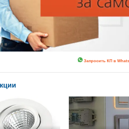
Запросить КП в What
укции