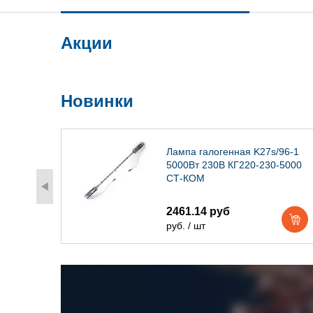
Акции
Новинки
) IP54
Лампа галогенная K27s/96-1
5000Вт 230В КГ220-230-5000
СТ-КОМ
2461.14 руб
руб. / шт