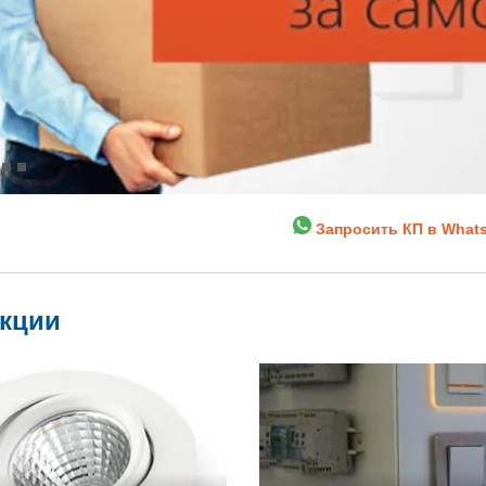
Запросить КП в What
укции