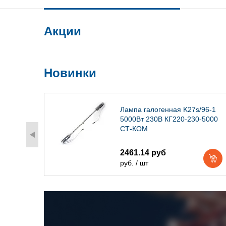
Акции
Новинки
) IP54
Лампа галогенная K27s/96-1
5000Вт 230В КГ220-230-5000
СТ-КОМ
2461.14 руб
руб. / шт