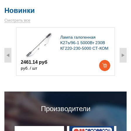
Новинки
Смотреть все
)
Лампа галогенная
K27s/96-1 5000Вт 230В
КГ220-230-5000 СТ-КОМ
2461.14 руб
1
руб. / шт
р
Производители