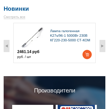
Новинки
Смотреть все
)
Лампа галогенная
K27s/96-1 5000Вт 230В
КГ220-230-5000 СТ-КОМ
2461.14 руб
1
руб. / шт
р
Производители