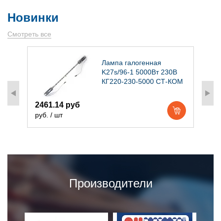
Новинки
Смотреть все
)
Лампа галогенная
K27s/96-1 5000Вт 230В
КГ220-230-5000 СТ-КОМ
2461.14 руб
1
руб. / шт
р
Производители