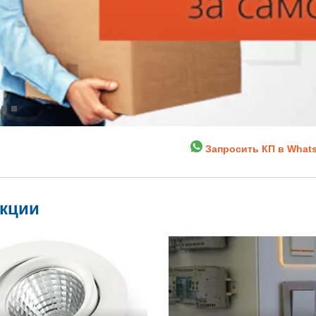
Запросить КП в What
укции