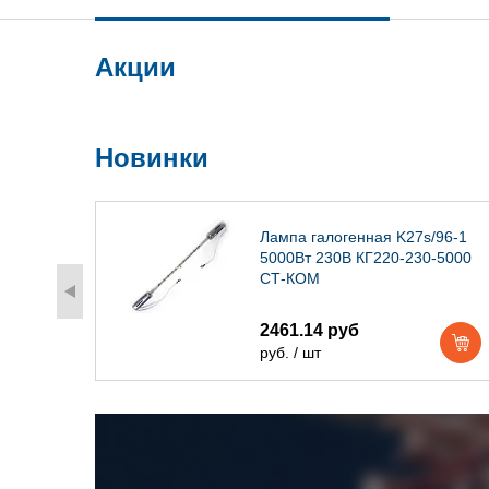
Акции
Новинки
) IP54
Лампа галогенная K27s/96-1
5000Вт 230В КГ220-230-5000
СТ-КОМ
2461.14 руб
руб. / шт