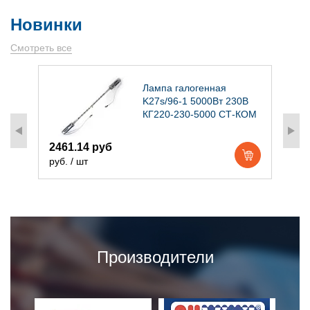
Новинки
Смотреть все
)
Лампа галогенная
K27s/96-1 5000Вт 230В
КГ220-230-5000 СТ-КОМ
2461.14 руб
1
руб. / шт
р
Производители