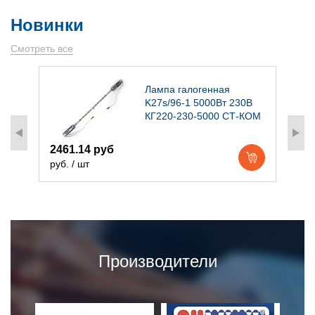
Новинки
Смотреть все
)
Лампа галогенная
K27s/96-1 5000Вт 230В
КГ220-230-5000 СТ-КОМ
2461.14 руб
1
руб. / шт
р
Производители