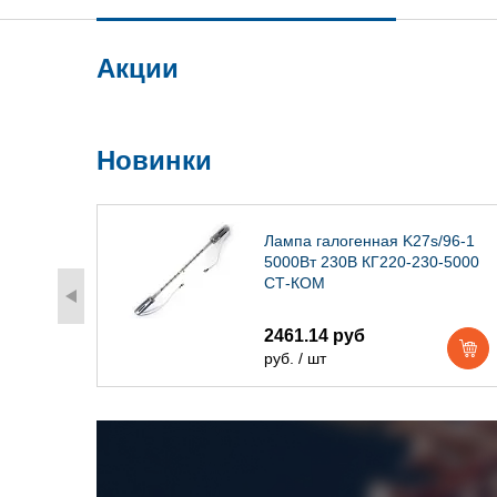
Акции
Новинки
) IP54
Лампа галогенная K27s/96-1
5000Вт 230В КГ220-230-5000
СТ-КОМ
2461.14 руб
руб. / шт