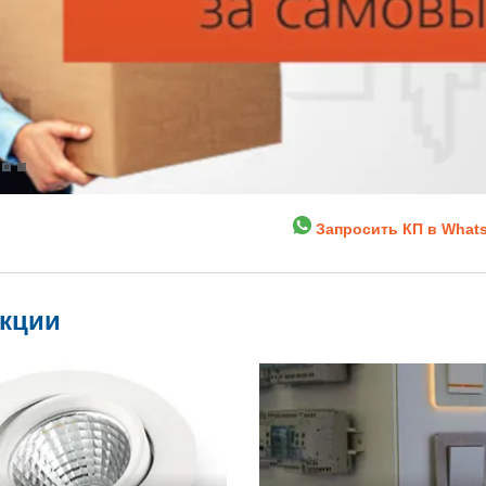
Запросить КП в What
укции