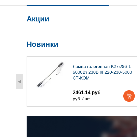
Акции
Новинки
) IP54
Лампа галогенная K27s/96-1
5000Вт 230В КГ220-230-5000
СТ-КОМ
2461.14 руб
руб. / шт