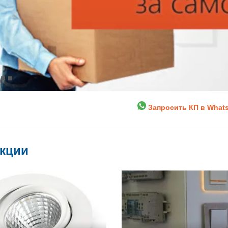
Запросить КП в What
укции