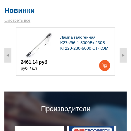
Новинки
Смотреть все
)
Лампа галогенная
K27s/96-1 5000Вт 230В
КГ220-230-5000 СТ-КОМ
2461.14 руб
1
руб. / шт
р
Производители