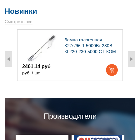
Новинки
Смотреть все
)
Лампа галогенная
K27s/96-1 5000Вт 230В
КГ220-230-5000 СТ-КОМ
2461.14 руб
1
руб. / шт
р
Производители