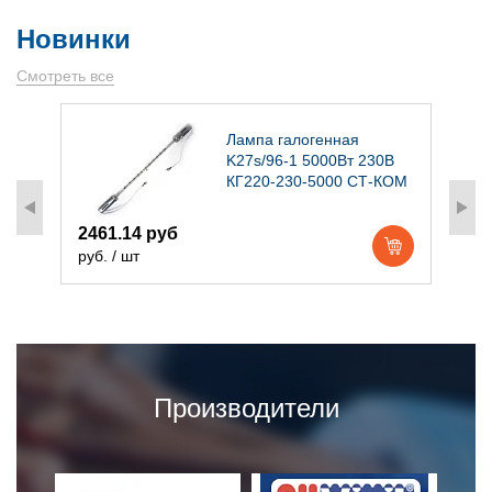
Новинки
Смотреть все
)
Лампа галогенная
K27s/96-1 5000Вт 230В
КГ220-230-5000 СТ-КОМ
2461.14 руб
1
руб. / шт
р
Производители