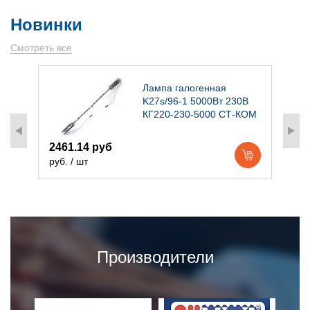
Новинки
Смотреть все
)
Лампа галогенная
K27s/96-1 5000Вт 230В
КГ220-230-5000 СТ-КОМ
2461.14 руб
1
руб. / шт
р
Производители