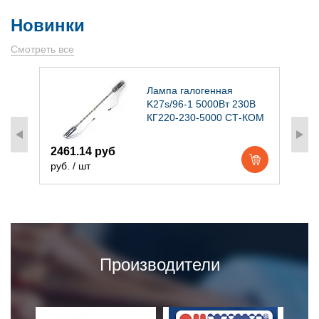
Новинки
Смотреть все
)
Лампа галогенная
K27s/96-1 5000Вт 230В
КГ220-230-5000 СТ-КОМ
2461.14 руб
1
руб. / шт
р
Производители