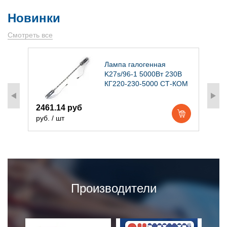
Новинки
Смотреть все
)
Лампа галогенная
K27s/96-1 5000Вт 230В
КГ220-230-5000 СТ-КОМ
2461.14 руб
1
руб. / шт
р
Производители