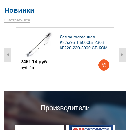
Новинки
Смотреть все
)
Лампа галогенная
K27s/96-1 5000Вт 230В
КГ220-230-5000 СТ-КОМ
2461.14 руб
1
руб. / шт
р
Производители